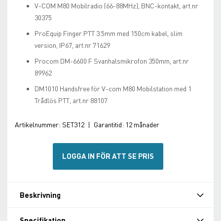
V-COM M80 Mobilradio (66-88MHz), BNC-kontakt, art.nr
30375
ProEquip Finger PTT 3.5mm med 150cm kabel, slim
version, IP67, art.nr 71629
Procom DM-6600 F Svanhalsmikrofon 350mm, art.nr
89962
DM1010 Handsfree för V-com M80 Mobilstation med 1
Trådlös PTT, art.nr 88107
Artikelnummer:
SET312
|
Garantitid:
12 månader
LOGGA IN FÖR ATT SE PRIS
Beskrivning
Specifikation