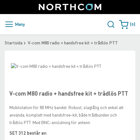
SUPPORT
LOGGA IN
Sweden
Skip
to
Content
PRODUKTER OCH LÖSNINGAR
Meny
0
Varukorge
KUNDER
Startsida
V-com M80 radio + handsfree kit + trådlös PTT
NYHETER
Skip
ÅTERFÖRSÄLJARE
to
Skip
the
to
NORTHCOM
end
the
of
beginning
V-com M80 radio + handsfree kit + trådlös PTT
the
of
LADDA NER
images
the
Mobilstation för 80 MHz bandet. Robust, slagtålig och enkel att
gallery
images
använda, komplett med handsfree-kit, både trådbunden och
gallery
trådlös PTT. Med BNC-anslutning för antenn.
SET 312 består av: