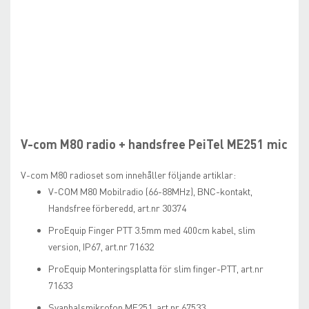
Skip
to
the
beginning
V-com M80 radio + handsfree PeiTel ME251 mic
of
the
V-com M80 radioset som innehåller följande artiklar:
images
V-COM M80 Mobilradio (66-88MHz), BNC-kontakt,
gallery
Handsfree förberedd, art.nr 30374
ProEquip Finger PTT 3.5mm med 400cm kabel, slim
version, IP67, art.nr 71632
ProEquip Monteringsplatta för slim finger-PTT, art.nr
71633
Svanhalsmikrofon ME251, art.nr 67533