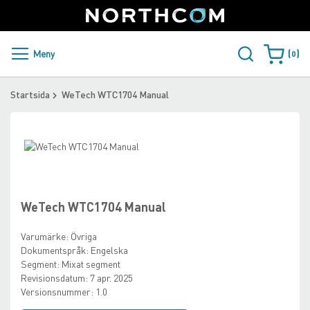
SUPPORT
LOGGA IN
Sweden
Skip
to
Content
PRODUKTER OCH LÖSNINGAR
Meny
0
Varukorge
KUNDER
Startsida
WeTech WTC1704 Manual
NYHETER
Skip
ÅTERFÖRSÄLJARE
to
Skip
the
to
NORTHCOM
end
the
of
beginning
WeTech WTC1704 Manual
the
of
LADDA NER
images
the
Varumärke:
Övriga
gallery
images
Dokumentspråk:
Engelska
gallery
Segment:
Mixat segment
Revisionsdatum:
7 apr. 2025
Versionsnummer:
1.0