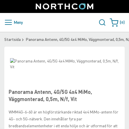
SUPPORT
LOGGA IN
Sweden
Skip
to
Content
PRODUKTER OCH LÖSNINGAR
Meny
0
Varukorge
KUNDER
Startsida
Panorama Antenn, 4G/5G 4x4 MiMo, Väggmonterad, 0,5m, N/f
NYHETER
Skip
ÅTERFÖRSÄLJARE
to
the
Skip
NORTHCOM
end
to
of
the
the
beginning
Panorama Antenn, 4G/5G 4x4 MiMo,
LADDA NER
images
of
Väggmonterad, 0,5m, N/f, Vit
gallery
the
images
WMM4G-6-60 är en högförstärkande riktad 4x4 MiMo-antenn för
gallery
4G- och 5G-nätverk. Den innehåller fyra par
bredbandselementenheter i ett enda hölje och är utformad för att