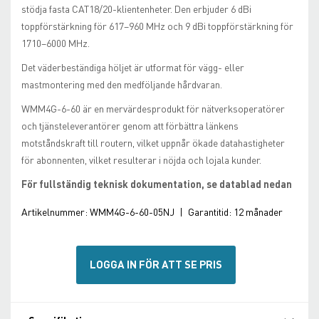
stödja fasta CAT18/20-klientenheter. Den erbjuder 6 dBi
toppförstärkning för 617–960 MHz och 9 dBi toppförstärkning för
1710–6000 MHz.
Det väderbeständiga höljet är utformat för vägg- eller
mastmontering med den medföljande hårdvaran.
WMM4G-6-60 är en mervärdesprodukt för nätverksoperatörer
och tjänsteleverantörer genom att förbättra länkens
motståndskraft till routern, vilket uppnår ökade datahastigheter
för abonnenten, vilket resulterar i nöjda och lojala kunder.
För fullständig teknisk dokumentation, se datablad nedan
Artikelnummer:
WMM4G-6-60-05NJ
|
Garantitid:
12 månader
LOGGA IN FÖR ATT SE PRIS