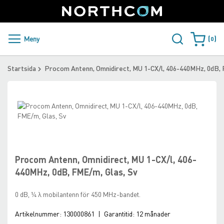
SUPPORT
LOGGA IN
Sweden
Skip
to
Content
PRODUKTER OCH LÖSNINGAR
Meny
0
Varukorge
KUNDER
Startsida
Procom Antenn, Omnidirect, MU 1-CX/l, 406-440MHz, 0dB, 
NYHETER
Skip
ÅTERFÖRSÄLJARE
to
the
Skip
NORTHCOM
end
to
of
the
the
beginning
Procom Antenn, Omnidirect, MU 1-CX/l, 406-
LADDA NER
images
of
440MHz, 0dB, FME/m, Glas, Sv
gallery
the
images
0 dB, ¼ λ mobilantenn för 450 MHz-bandet.
gallery
Artikelnummer:
130000861
|
Garantitid:
12 månader