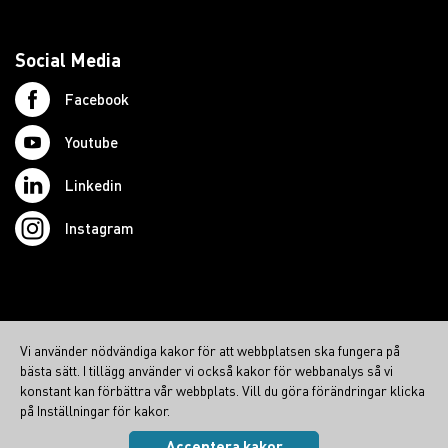
Social Media
Facebook
Youtube
Linkedin
Instagram
© 2026 Swedish Northcom AB
Vi använder nödvändiga kakor för att webbplatsen ska fungera på
northcom.no
bästa sätt. I tillägg använder vi också kakor för webbanalys så vi
northcom.dk
konstant kan förbättra vår webbplats. Vill du göra förändringar klicka
på Inställningar för kakor.
northcom.fi
Acceptera kakor