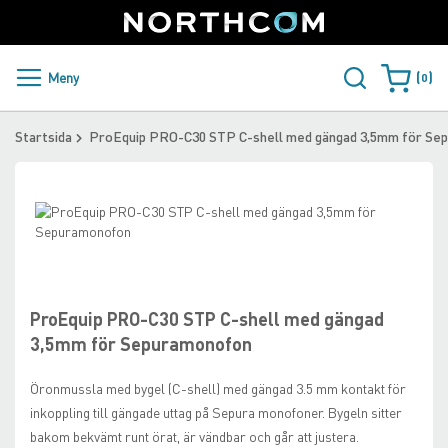
SUPPORT
LOGGA IN
Sweden
Skip
to
Content
PRODUKTER OCH LÖSNINGAR
Meny
0
Varukorge
KUNDER
Startsida
ProEquip PRO-C30 STP C-shell med gängad 3,5mm för Se
NYHETER
Skip
ÅTERFÖRSÄLJARE
to
the
Skip
NORTHCOM
end
to
of
the
the
beginning
ProEquip PRO-C30 STP C-shell med gängad
LADDA NER
images
of
3,5mm för Sepuramonofon
gallery
the
images
Öronmussla med bygel (C-shell) med gängad 3.5 mm kontakt för
gallery
inkoppling till gängade uttag på Sepura monofoner. Bygeln sitter
bakom bekvämt runt örat, är vändbar och går att justera.