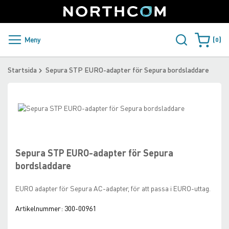
SUPPORT
LOGGA IN
Sweden
Skip
to
Content
PRODUKTER OCH LÖSNINGAR
Meny
0
Varukorge
KUNDER
Startsida
Sepura STP EURO-adapter för Sepura bordsladdare
NYHETER
Skip
ÅTERFÖRSÄLJARE
to
Skip
the
to
NORTHCOM
end
the
of
beginning
Sepura STP EURO-adapter för Sepura
the
of
LADDA NER
bordsladdare
images
the
gallery
images
EURO adapter för Sepura AC-adapter, för att passa i EURO-uttag.
gallery
Artikelnummer:
300-00961