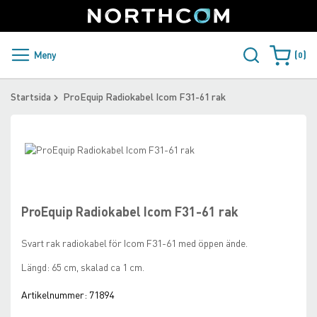
SUPPORT
LOGGA IN
Sweden
Skip
to
Content
PRODUKTER OCH LÖSNINGAR
Meny
0
Varukorge
KUNDER
Startsida
ProEquip Radiokabel Icom F31-61 rak
NYHETER
Skip
ÅTERFÖRSÄLJARE
to
Skip
the
to
NORTHCOM
end
the
of
beginning
ProEquip Radiokabel Icom F31-61 rak
the
of
LADDA NER
images
the
Svart rak radiokabel för Icom F31-61 med öppen ände.
gallery
images
gallery
Längd: 65 cm, skalad ca 1 cm.
Artikelnummer:
71894