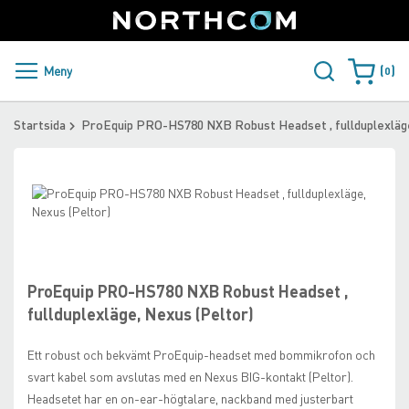
SUPPORT
LOGGA IN
Sweden
Skip
to
Content
PRODUKTER OCH LÖSNINGAR
Meny
0
Varukorge
KUNDER
Startsida
ProEquip PRO-HS780 NXB Robust Headset , fullduplexläge
NYHETER
Skip
ÅTERFÖRSÄLJARE
to
the
Skip
NORTHCOM
end
to
of
the
the
beginning
ProEquip PRO-HS780 NXB Robust Headset ,
LADDA NER
images
of
fullduplexläge, Nexus (Peltor)
gallery
the
images
Ett robust och bekvämt ProEquip-headset med bommikrofon och
gallery
svart kabel som avslutas med en Nexus BIG-kontakt (Peltor).
Headsetet har en on-ear-högtalare, nackband med justerbart