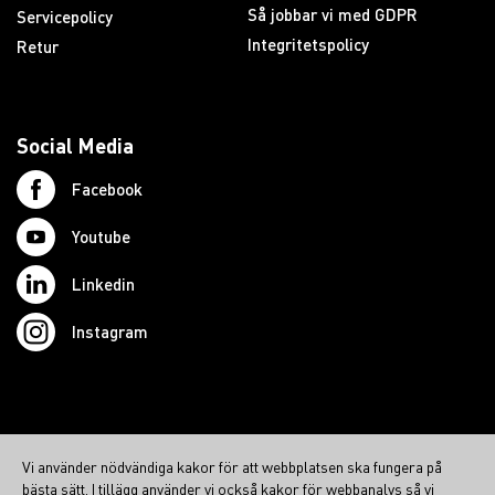
Så jobbar vi med GDPR
Servicepolicy
Integritetspolicy
Retur
Social Media
Facebook
Youtube
Linkedin
Instagram
© 2026 Swedish Northcom AB
Vi använder nödvändiga kakor för att webbplatsen ska fungera på
northcom.no
bästa sätt. I tillägg använder vi också kakor för webbanalys så vi