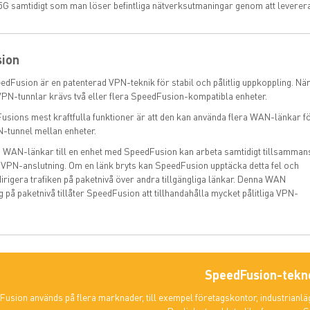
5G samtidigt som man löser befintliga nätverksutmaningar genom att leverera 
ion
edFusion är en patenterad VPN-teknik för stabil och pålitlig uppkoppling. När
PN-tunnlar krävs två eller flera SpeedFusion-kompatibla enheter.
usions mest kraftfulla funktioner är att den kan använda flera WAN-länkar fö
-tunnel mellan enheter.
a WAN-länkar till en enhet med SpeedFusion kan arbeta samtidigt tillsamman
VPN-anslutning. Om en länk bryts kan SpeedFusion upptäcka detta fel och
rigera trafiken på paketnivå över andra tillgängliga länkar. Denna WAN
g på paketnivå tillåter SpeedFusion att tillhandahålla mycket pålitliga VPN-
SpeedFusion-tekn
usion används på flera marknader, till exempel företagskontor, industrianläg