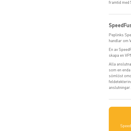
framtid med 
SpeedFus
Peplinks Spe
handlar om V
En av SpeedF
skapa en VPN
Alla anslutn
som en enda 
sömlöst omdi
feldetekterin
anslutningar.
SpeedF