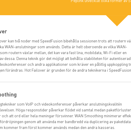
Peplink utvecklat olika former av 
ver
over kan två noder med SpeedFusion bibehålla sessionen trots att routern vä
ika WAN-anslutningar som används. Detta är helt oberoende av vilka WAN-
som routern växlar mellan, det kan vara fast lina, mobildata, Wi-Fi eller en
v dessa. Denna teknik gör det möjligt att behålla stabiliteten för autentisera
ideokonferenser och andra applikationer som kräver en pålitlig uppkoppling t
ngen förändras. Hot Failover är grunden för de andra teknikerna i SpeedFusion
othing
gtekniker som VoIP och videokonferenser påverkar anslutningskvalitén
evelsen. Höga responstider påverkar flödet vid samtal medan paketförluste
tter och att ord eller hela meningar försvinner. WAN Smoothing minimerar effe
fördröjningen genom att använda mer bandbredd via duplicering av paketdata
om kommer fram först kommer används medan den andra kasseras.