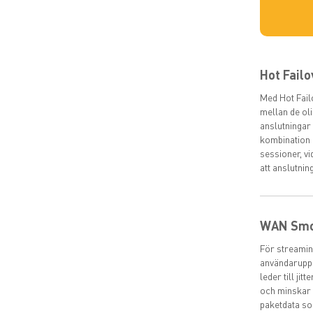
Hot Failo
Med Hot Fail
mellan de ol
anslutningar 
kombination a
sessioner, v
att anslutni
WAN Smo
För streamin
användaruppl
leder till ji
och minskar 
paketdata s