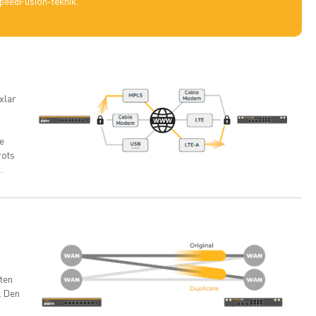
SpeedFusion-teknik.
xlar
de
rots
.
r
kten
. Den