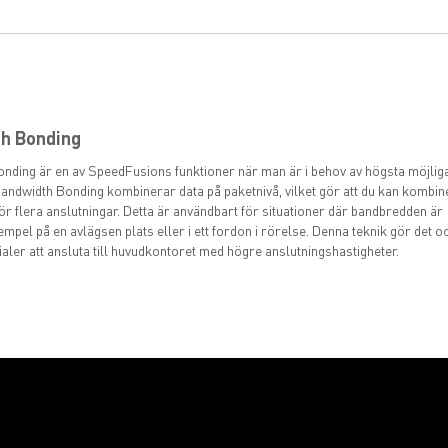
h Bonding
nding är en av SpeedFusions funktioner när man är i behov av högsta möjlig
andwidth Bonding kombinerar data på paketnivå, vilket gör att du kan kombin
ör flera anslutningar. Detta är användbart för situationer där bandbredden är
xempel på en avlägsen plats eller i ett fordon i rörelse. Denna teknik gör det 
ilialer att ansluta till huvudkontoret med högre anslutningshastigheter.