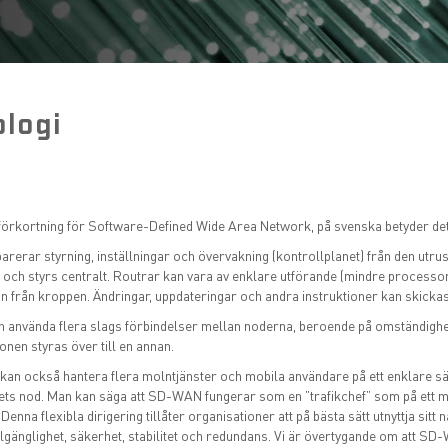
ologi
rkortning för Software-Defined Wide Area Network, på svenska betyder det 
erar styrning, inställningar och övervakning (kontrollplanet) från den utru
 och styrs centralt. Routrar kan vara av enklare utförande (mindre processor
an från kroppen. Ändringar, uppdateringar och andra instruktioner kan skickas 
n använda flera slags förbindelser mellan noderna, beroende på omständighet
nen styras över till en annan.
an också hantera flera molntjänster och mobila användare på ett enklare sä
s nod. Man kan säga att SD-WAN fungerar som en ”trafikchef” som på ett mycke
 Denna flexibla dirigering tillåter organisationer att på bästa sätt utnyttja sitt
illgänglighet, säkerhet, stabilitet och redundans. Vi är övertygande om att