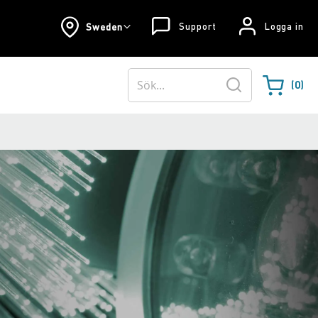
Support
Logga in
Sweden
0
Varukorgen
Sök