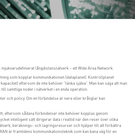
mjukvarudefinierat långdistansnätverk – ett Wide Area Network.
stning som kopplar kommunikationen (dataplanet). Kontrollplanet
kapacitet) eftersom de inte behöver ”tänka själva”. Man kan säga att man
till samtliga noder i nätverket i en enda operation.
er och policy. Om en förbindelse är nere eller krånglar kan
tt, eftersom sådana förbindelser inte behöver kopplas genom
t intelligent sätt dirigerar data i realtid när den reser över olika
 nätverk, beräknings- och lagringsresurser och hjälper till att förbättra
 SD-WAN är framtidens kommunikationsteknik som kan bana väg för en