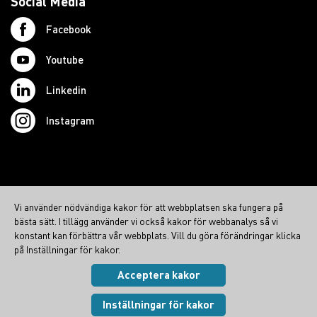
Social Media
Facebook
Youtube
Linkedin
Instagram
© 2026 Swedish Northcom AB
Vi använder nödvändiga kakor för att webbplatsen ska fungera på
northcom.no
bästa sätt. I tillägg använder vi också kakor för webbanalys så vi
northcom.dk
konstant kan förbättra vår webbplats. Vill du göra förändringar klicka
på Inställningar för kakor.
northcom.fi
Acceptera kakor
Integritetspolicy
|
Cookies
Visa inställningar
Inställningar för kakor