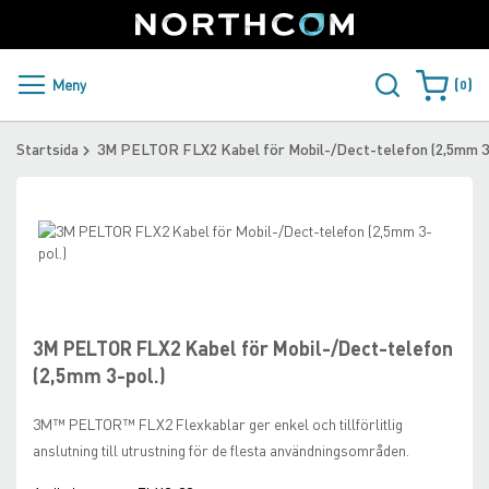
SUPPORT
LOGGA IN
Sweden
Skip
to
Content
PRODUKTER OCH LÖSNINGAR
Meny
0
Varukorge
KUNDER
Startsida
3M PELTOR FLX2 Kabel för Mobil-/Dect-telefon (2,5mm 3-
NYHETER
Skip
ÅTERFÖRSÄLJARE
to
the
Skip
NORTHCOM
end
to
of
the
the
beginning
3M PELTOR FLX2 Kabel för Mobil-/Dect-telefon
LADDA NER
images
of
(2,5mm 3-pol.)
gallery
the
images
3M™ PELTOR™ FLX2 Flexkablar ger enkel och tillförlitlig
gallery
anslutning till utrustning för de flesta användningsområden.