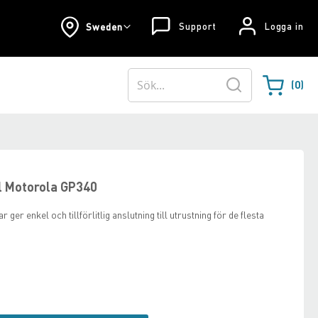
Support
Logga in
Sweden
0
Varukorgen
Sök
 Motorola GP340
 enkel och tillförlitlig anslutning till utrustning för de flesta