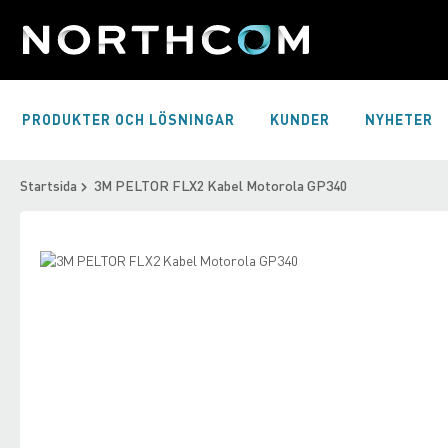
Skip
to
Content
PRODUKTER OCH LÖSNINGAR
KUNDER
NYHETER
Startsida
3M PELTOR FLX2 Kabel Motorola GP340
Skip
to
Skip
the
to
end
the
of
beginning
the
of
images
the
gallery
images
gallery