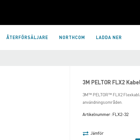
ÅTERFÖRSÄLJARE
NORTHCOM
LADDA NER
3M PELTOR FLX2 Kabel
3M™ PELTOR™ FLX2 Flexkablar ger
användningsområden.
Artikelnummer:
FLX2-32
Jämför