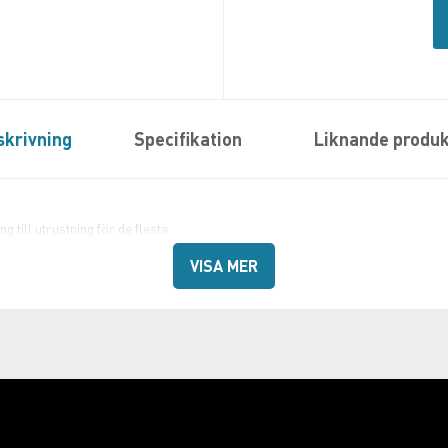
skrivning
Specifikation
Liknande produk
 till utrustning för de flesta
r för headsetversion samt även
VISA MER
unna välja en lösning som passar just