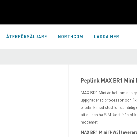
ÅTERFÖRSÄLJARE
NORTHCOM
LADDA NER
Peplink MAX BR1 Mini
MAX BR1 Mini är helt om designa
uppgraderad processor och 1x 
5-teknik med stöd för samtidig
att du kan ha SIM-kort från oli
modemet.
MAX BR1 Mini (HW3) leverer