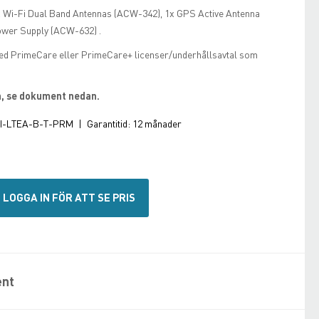
 Wi-Fi Dual Band Antennas (ACW-342), 1x GPS Active Antenna
ower Supply (ACW-632) .
ed PrimeCare eller PrimeCare+ licenser/underhållsavtal som
on, se dokument nedan.
I-LTEA-B-T-PRM
|
Garantitid:
12 månader
LOGGA IN FÖR ATT SE PRIS
nt