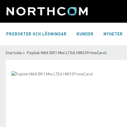
Skip
to
Content
PRODUKTER OCH LÖSNINGAR
KUNDER
NYHETER
Startsida
Peplink MAX BR1 Mini LTEA HW3 (PrimeCare)
Skip
to
Skip
the
to
end
the
of
beginning
the
of
images
the
gallery
images
gallery