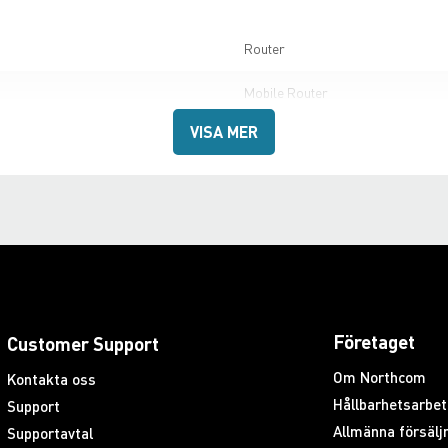
Router
Mobile Router
VISA MER
Företaget
Customer Support
Om Northcom
Kontakta oss
Hållbarhetsarbet
Support
Allmänna försäljn
Supportavtal