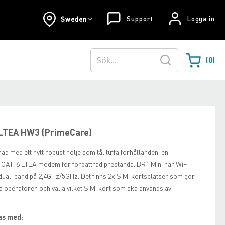
Support
Logga in
Sweden
0
Varukorgen
Sök
 LTEA HW3 (PrimeCare)
d med ett nytt robust hölje som tål tuffa förhållanden, en
CAT-6 LTEA modem för förbättrad prestanda. BR1 Mini har WiFi
 dual-band på 2,4GHz/5GHz. Det finns 2x SIM-kortsplatser som gör
ka operatörer, och välja vilket SIM-kort som ska används av
as med: