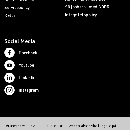
Så jobbar vi med GDPR
Servicepolicy
Integritetspolicy
Retur
Social Media
Facebook
Youtube
Linkedin
Instagram
© 2026 Swedish Northcom AB
Vi använder nödvändiga kakor för att webbplatsen ska fungera på
northcom.no