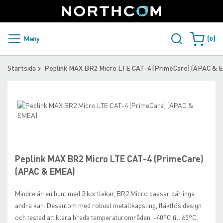
SUPPORT
LOGGA IN
Sweden
Skip
to
Content
PRODUKTER OCH LÖSNINGAR
Meny
0
Varukorge
KUNDER
Startsida
Peplink MAX BR2 Micro LTE CAT-4 (PrimeCare) (APAC & 
NYHETER
Skip
ÅTERFÖRSÄLJARE
to
the
Skip
NORTHCOM
end
to
of
the
the
beginning
Peplink MAX BR2 Micro LTE CAT-4 (PrimeCare)
LADDA NER
images
of
(APAC & EMEA)
gallery
the
images
Mindre än en bunt med 3 kortlekar, BR2 Micro passar där inga
gallery
andra kan. Dessutom med robust metallkapsling, fläktlös design
och testad att klara breda temperaturområden, -40°C till 65°C.