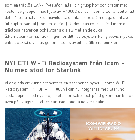
som en trådlös LAN- IP-telefon, alla i din grupp hör och pratar med
resten av gruppen med hjälp av IP1000C servern som sitter ansluten till
det trådlösa nätverket. Individuella samtal är också möjliga samt även
fullduplex samtal (som en telefon). Radion kan röra sig fritt inom det
trådlösa nätverket och flyttar sig själv mellan de olika
åtkomstpunkterna. Täckningen för ditt radiosystem kan givetvis mycket
enkelt också utvidgas genom tillsats av billiga åtkomstpunkter.
NYHET! Wi-Fi Radiosystem från Icom –
Nu med stöd för Starlink
Vi är glada att kunna presentera en spännande nyhet – Icoms Wi-Fi
Radiosystem (IP110H + IP1100CV) kan nu integreras med Starlink!
Detta öppnar helt nya möjligheter för säker och pålitlig kommunikation,
även på avlägsna platser där traditionella nätverk saknas.