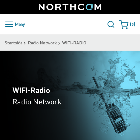
SUPPORT
LOGGA IN
Sweden
Skip
to
Content
PRODUKTER OCH LÖSNINGAR
Meny
0
Varukorge
KUNDER
Startsida
Radio Network
WIFI-RADIO
NYHETER
ÅTERFÖRSÄLJARE
NORTHCOM
WIFI-Radio
LADDA NER
Radio Network