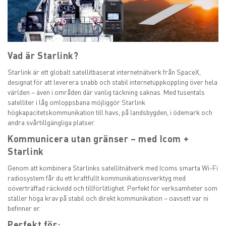
Vad är Starlink?
Starlink är ett globalt satellitbaserat internetnätverk från SpaceX,
designat för att leverera snabb och stabil internetuppkoppling över hela
världen – även i områden där vanlig täckning saknas. Med tusentals
satelliter i låg omloppsbana möjliggör Starlink
högkapacitetskommunikation till havs, på landsbygden, i ödemark och
andra svårtillgängliga platser.
Kommunicera utan gränser – med Icom +
Starlink
Genom att kombinera Starlinks satellitnätverk med Icoms smarta Wi-Fi
radiosystem får du ett kraftfullt kommunikationsverktyg med
oöverträffad räckvidd och tillförlitlighet. Perfekt för verksamheter som
ställer höga krav på stabil och direkt kommunikation – oavsett var ni
befinner er.
Perfekt för: