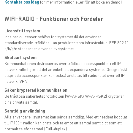
Kontakta oss idag
för mer information eller för att boka en demo!
WIFI-RADIO - Funktioner och Fördelar
Licensfritt system
Inga radio licenser behövs för systemet då det använder
standardiserade trådlösa Lan produkter som infrastruktur. IEEE 802.11
a/b/g/n standarder används av systemet.
Skalbart system
Kommunikationen distribueras över trådlösa accesspunkter i ett IP-
nätverk vilket gör att det är enkelt att expandera systemet. Geografiskt
utspridda accesspunkter kan också anslutas till radionätet över ett IP-
nätverk (VPN).
Säker krypterad kommunikation
De trådlösa säkerhetsprotokollen (WPAPSK/ WPA-PSK2) krypterar
dina privata samtal.
Samtidig användning
Alla användare i systemet kan sända samtidigt. Med ett headset kopplat
till IP100H radion kan prata och ta emot ett samtal samtidigt som ett
normalt telefonsamtal (Full-duplex).