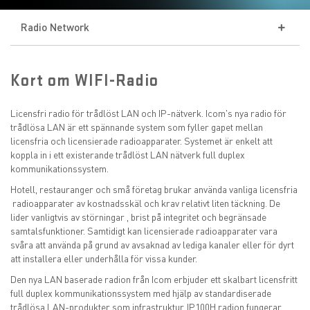
Radio Network
TETRA
Kort om WIFI-Radio
TETRA-infrastruktur
IDAS
Licensfri radio för trådlöst LAN och IP-nätverk. Icom's nya radio för
trådlösa LAN är ett spännande system som fyller gapet mellan
WIFI-RADIO
licensfria och licensierade radioapparater. Systemet är enkelt att
koppla in i ett existerande trådlöst LAN nätverk full duplex
kommunikationssystem.
ANALOG RADIO
Hotell, restauranger och små företag brukar använda vanliga licensfria
radioapparater av kostnadsskäl och krav relativt liten täckning. De
DAS Inomhustäckning
lider vanligtvis av störningar , brist på integritet och begränsade
samtalsfunktioner. Samtidigt kan licensierade radioapparater vara
svåra att använda på grund av avsaknad av lediga kanaler eller för dyrt
att installera eller underhålla för vissa kunder.
Den nya LAN baserade radion från Icom erbjuder ett skalbart licensfritt
full duplex kommunikationssystem med hjälp av standardiserade
trådlösa LAN-produkter som infrastruktur. IP100H radion fungerar