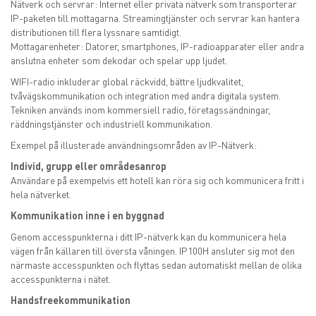
Nätverk och servrar: Internet eller privata nätverk som transporterar
IP-paketen till mottagarna. Streamingtjänster och servrar kan hantera
distributionen till flera lyssnare samtidigt.
Mottagarenheter: Datorer, smartphones, IP-radioapparater eller andra
anslutna enheter som dekodar och spelar upp ljudet.
WIFI-radio inkluderar global räckvidd, bättre ljudkvalitet,
tvåvägskommunikation och integration med andra digitala system.
Tekniken används inom kommersiell radio, företagssändningar,
räddningstjänster och industriell kommunikation.
Exempel på illusterade användningsområden av IP-Nätverk:
Individ, grupp eller områdesanrop
Användare på exempelvis ett hotell kan röra sig och kommunicera fritt i
hela nätverket.
Kommunikation inne i en byggnad
Genom accesspunkterna i ditt IP-nätverk kan du kommunicera hela
vägen från källaren till översta våningen. IP100H ansluter sig mot den
närmaste accesspunkten och flyttas sedan automatiskt mellan de olika
accesspunkterna i nätet.
Handsfreekommunikation