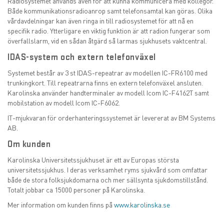
Radiosystemet används även för att kunna kommunicera med kollegor.
Både kommunikationsradioanrop samt telefonsamtal kan göras. Olika
vårdavdelningar kan även ringa in till radiosystemet för att nå en
specifik radio. Ytterligare en viktig funktion är att radion fungerar som
överfallslarm, vid en sådan åtgärd så larmas sjukhusets vaktcentral.
IDAS-system och extern telefonväxel
Systemet består av 3 st IDAS-repeatrar av modellen IC-FR6100 med
trunkingkort. Till repeatrarna finns en extern telefonväxel ansluten.
Karolinska använder handterminaler av modell Icom IC-F4162T samt
mobilstation av modell Icom IC-F6062.
IT-mjukvaran för orderhanteringssystemet är levererat av BM Systems
AB.
Om kunden
Karolinska Universitetssjukhuset är ett av Europas största
universitetssjukhus. I deras verksamhet ryms sjukvård som omfattar
både de stora folksjukdomarna och mer sällsynta sjukdomstillstånd.
Totalt jobbar ca 15000 personer på Karolinska.
Mer information om kunden finns på
www.karolinska.se