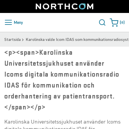
SUPPORT
LOGGA IN
Sweden
Skip
to
Content
PRODUKTER OCH LÖSNINGAR
Meny
0
Varukorge
KUNDER
Startsida
Karolinska valde Icom IDAS som kommunikationsradiosys
NYHETER
<p><span>Karolinska
Universitetssjukhuset använder
ÅTERFÖRSÄLJARE
Icoms digitala kommunikationsradio
NORTHCOM
IDAS för kommunikation och
LADDA NER
orderhantering av patientransport.
</span></p>
Karolinska Universitetssjukhuset använder Icoms
digitala kommunikationsradio IDAS för