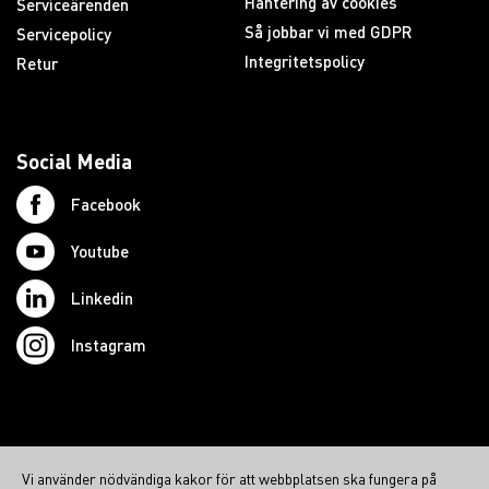
Hantering av cookies
Serviceärenden
Så jobbar vi med GDPR
Servicepolicy
Integritetspolicy
Retur
Social Media
Facebook
Youtube
Linkedin
Instagram
© 2026 Swedish Northcom AB
Vi använder nödvändiga kakor för att webbplatsen ska fungera på