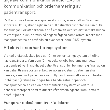
kommunikation och orderhantering av
patientransport.
På Karolinska Universitetsjukhuset i Solna, som är ett av Sveriges
största sjukhus, sker dagligen ca 500 patienttransporter mellan olika
avdelningar. För att personalen på ett enkelt och smidigt sätt ska kunna
ta emot jobb, skicka status på begärd åtgärd samt kommunicera med
transportcentralen används ett avancerat Icom IDAS-system.
Effektivt orderhanteringssystem
Via radionätet skickas jobb ut från orderhanteringssystem till olika
radioanvändare. Vem som får respektive jobb bestäms manuellt
beroende på vart i sjukhuset patienttransporten befinner sig. Via radion
kan patienttranssporten enkelt se vilken avdelning patienten ska
hämtas, samt vart patienten ska förflyttas. Genom att skicka in bestämd
jobbåtgärd (status) så loggas hela händelseförloppet och
transportcenralen kan via orderhanteringssystemt enkelt följa
händelseförloppet samt fakturera vårdavdelningarna som i detta fall
beställt jobbet.
Fungerar också som överfallslarm