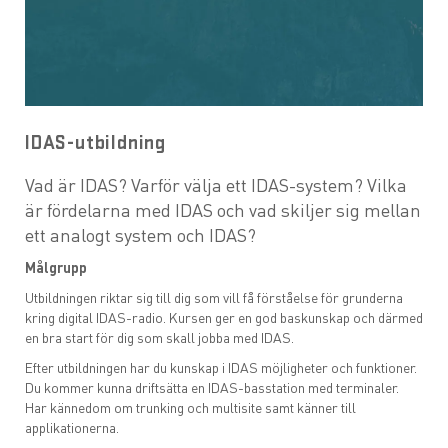
UTB 12 - Sepura fordonsinstallation
UTB 13 - Sepura parametersättning
IDAS-utbildning
UTB 14 - IDAS-utbildning
Vad är IDAS? Varför välja ett IDAS-system? Vilka
UTB 16 - Förebyggande service/underhåll
är fördelarna med IDAS och vad skiljer sig mellan
ett analogt system och IDAS?
UTB 20 - Icom IP-radio
Målgrupp
Utbildningen riktar sig till dig som vill få förståelse för grunderna
Interaktiva utbildningar
kring digital IDAS-radio. Kursen ger en god baskunskap och därmed
en bra start för dig som skall jobba med IDAS.
Efter utbildningen har du kunskap i IDAS möjligheter och funktioner.
Du kommer kunna driftsätta en IDAS-basstation med terminaler.
Har kännedom om trunking och multisite samt känner till
applikationerna.