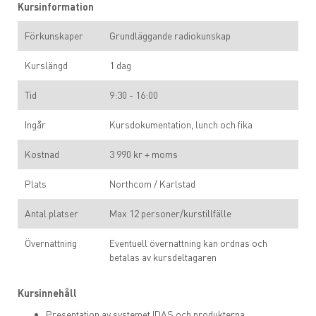
Kursinformation
Förkunskaper
Grundläggande radiokunskap
Kurslängd
1 dag
Tid
9:30 - 16:00
Ingår
Kursdokumentation, lunch och fika
Kostnad
3 990 kr + moms
Plats
Northcom / Karlstad
Antal platser
Max 12 personer/kurstillfälle
Övernattning
Eventuell övernattning kan ordnas och
betalas av kursdeltagaren
Kursinnehåll
Presentation av systemet IDAS och produkterna