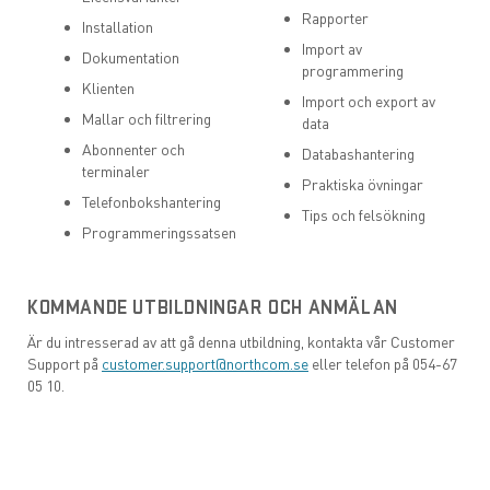
Rapporter
Installation
Import av
Dokumentation
programmering
Klienten
Import och export av
Mallar och filtrering
data
Abonnenter och
Databashantering
terminaler
Praktiska övningar
Telefonbokshantering
Tips och felsökning
Programmeringssatsen
KOMMANDE UTBILDNINGAR OCH ANMÄLAN
Är du intresserad av att gå denna utbildning, kontakta vår Customer
Support på
customer.support@northcom.se
eller telefon på 054-67
05 10.