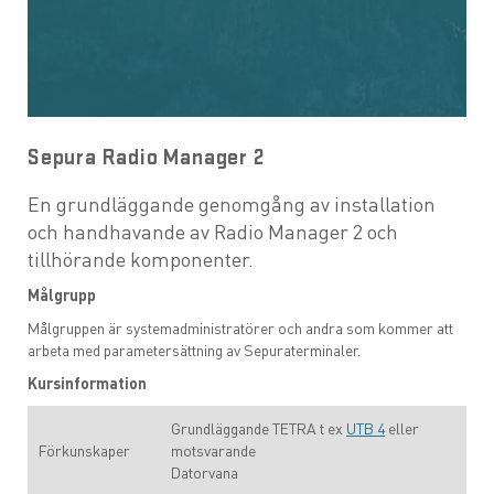
UTB 12 - Sepura fordonsinstallation
UTB 13 - Sepura parametersättning
Sepura Radio Manager 2
UTB 14 - IDAS-utbildning
En grundläggande genomgång av installation
UTB 16 - Förebyggande service/underhåll
och handhavande av Radio Manager 2 och
tillhörande komponenter.
UTB 20 - Icom IP-radio
Målgrupp
Målgruppen är systemadministratörer och andra som kommer att
Interaktiva utbildningar
arbeta med parametersättning av Sepuraterminaler.
Kursinformation
Grundläggande TETRA t ex
UTB 4
eller
Förkunskaper
motsvarande
Datorvana