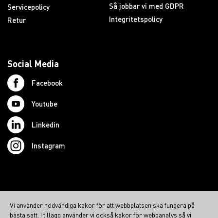
Så jobbar vi med GDPR
Servicepolicy
Integritetspolicy
Retur
Social Media
Facebook
Youtube
Linkedin
Instagram
© 2026 Swedish Northcom AB
Vi använder nödvändiga kakor för att webbplatsen ska fungera på
northcom.no
bästa sätt. I tillägg använder vi också kakor för webbanalys så vi