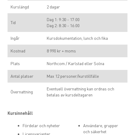
Kurslängd
2 dagar
Dag 1: 9:30 - 17:00
Tid
Dag 2: 8:30 - 16:00
Ingår
Kursdokumentation, lunch och fika
Kostnad
8 990 kr + moms
Plats
Northcom / Karlstad eller Solna
Antal platser
Max 12 personer/kurstillfälle
Eventuell övernattning kan ordnas och
Övernattning
betalas av kursdeltagaren
Kursinnehåll
Fördelar och nyheter
Användare, grupper
och säkerhet
Licensvarianter