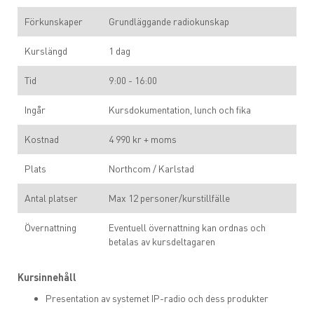
Förkunskaper
Grundläggande radiokunskap
Kurslängd
1 dag
Tid
9:00 - 16:00
Ingår
Kursdokumentation, lunch och fika
Kostnad
4 990 kr + moms
Plats
Northcom / Karlstad
Antal platser
Max 12 personer/kurstillfälle
Övernattning
Eventuell övernattning kan ordnas och
betalas av kursdeltagaren
Kursinnehåll
Presentation av systemet IP-radio och dess produkter