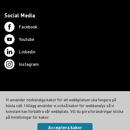
Social Media
Facebook
Youtube
Linkedin
Instagram
© 2026 Swedish Northcom AB
Vi använder nödvändiga kakor för att webbplatsen ska fungera på
northcom.no
bästa sätt. I tillägg använder vi också kakor för webbanalys så vi
northcom.dk
konstant kan förbättra vår webbplats. Vill du göra förändringar klicka
på Inställningar för kakor.
northcom.fi
Acceptera kakor
Integritetspolicy
|
Cookies