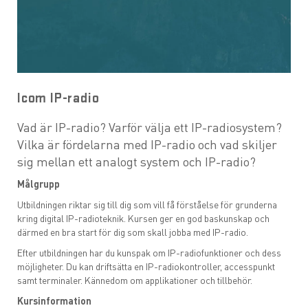
UTB 12 - Sepura fordonsinstallation
UTB 13 - Sepura parametersättning
Icom IP-radio
UTB 14 - IDAS-utbildning
Vad är IP-radio? Varför välja ett IP-radiosystem?
UTB 16 - Förebyggande service/underhåll
Vilka är fördelarna med IP-radio och vad skiljer
sig mellan ett analogt system och IP-radio?
UTB 20 - Icom IP-radio
Målgrupp
Utbildningen riktar sig till dig som vill få förståelse för grunderna
Interaktiva utbildningar
kring digital IP-radioteknik. Kursen ger en god baskunskap och
därmed en bra start för dig som skall jobba med IP-radio.
Efter utbildningen har du kunspak om IP-radiofunktioner och dess
möjligheter. Du kan driftsätta en IP-radiokontroller, accesspunkt
samt terminaler. Kännedom om applikationer och tillbehör.
Kursinformation