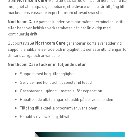
Som
Northcom Care
-kund till oss får du en rad fördelar där vi har
Northcom Care
möjlighet att hjälpa dig snabbare, effektivare och du får tillgång till
marknadens vassaste experter inom utlovad svarstid.
Northcom Operation Center (NOC)
Northcom Care
passar kunder som har många terminaler i drift
eller bedriver kritiska verksamheter där det är viktigt med
kontinuerlig drift.
Nordic Finance
Supportavtalet
Northcom Care
garanterar korta svarstider vid
support, snabbare service och möjlighet till senaste utbildningar för
Returhantering och reklamation
driftansvariga och användare.
Northcom Care täcker in följande delar
FAQ för Icom marinradio
Support med hög tillgänglighet
FAQ för Icom jaktradio
Service med kort och tidsbestämd ledtid
Garanterad tillgång till material för reparation
Rabatterade utbildningar, statistik på serviceärenden
Tillgång till aktuella programvaruversioner
Proaktiv övervakning (tillval)