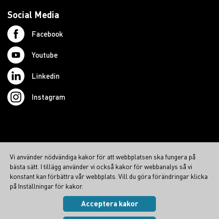
Social Media
Facebook
Youtube
Linkedin
Instagram
© 2026 Swedish Northcom AB
Vi använder nödvändiga kakor för att webbplatsen ska fungera på
northcom.no
bästa sätt. I tillägg använder vi också kakor för webbanalys så vi
konstant kan förbättra vår webbplats. Vill du göra förändringar klicka
northcom.dk
på Inställningar för kakor.
northcom.fi
Acceptera kakor
Integritetspolicy
|
Cookies
Visa inställningar