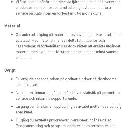
Vi åtar oss att påbörja service via fjärranslutning på levererade
produkter inom en förbestämd tid enligt avtal samt utföra
service på plats inom en förbestämd tid mot faktura.
Material
Garanterad tillgång på material hos huvudlaget i Karlstad, under
avtalstid. Med material menas i detta fall tillbehör och
reservdelar. Vi förbehåller oss dock rätten att ersätta utgånget
material med nytt under förutsättning att det har minst samma
prestanda.
Övrigt
Du erbjuds generös rabatt på ordinarie priser på Northcoms
kursprogram.
Northcom lämnar en gång om året över statistik på genomförd
service och inkomna supportärende.
En gång per år sker en uppföljning av avtalet mellan oss och dig
som kund.
Tillgång till aktuella programvaruversioner ingår i avtalet.
Programmering och programuppdatering av terminaler kan