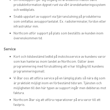
produktinformation dygnet runt via vårt ärendehanteringssystem
och webbplats.
Snabb uppstart av support via fjärranslutning på produkterna
som omfattas avsupportavtalet. Ex. radioterminaler, fordon eller
infrastruktur mm.
Northcom utför support på plats som beställts av kunden inom
överenskommen tid.
Service
Kort och tidsbestämd ledtid på inskicksservice av kundens varor
som kan hanteras inom landet av Northcom. Gäller även
programmering med förutsättning att vi har tillgång till kundens
programmeringsmall.
Vi åtar oss att utföra service på en lämplig plats så nära dig som
är praktiskt möjligt inom en förbestämd tidsram. Tjänsten och
möjligheten till den här typen av support ingår men debiteras mot
faktura.
Northcom åtar sig att utföra reparationer på era varor till ett
fastpris.