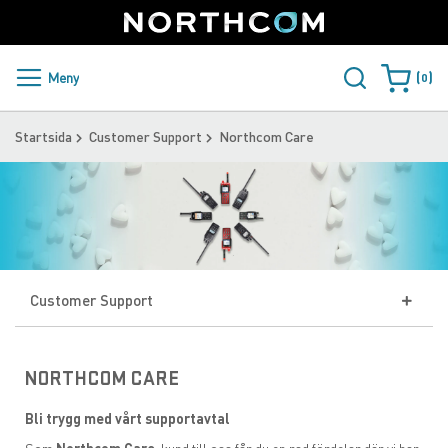
SUPPORT
LOGGA IN
Sweden
Skip
to
Content
PRODUKTER OCH LÖSNINGAR
Meny
0
Varukorge
KUNDER
Startsida
Customer Support
Northcom Care
NYHETER
ÅTERFÖRSÄLJARE
NORTHCOM
Customer Support
LADDA NER
Service & Support
NORTHCOM CARE
Servicepolicy
Bli trygg med vårt supportavtal