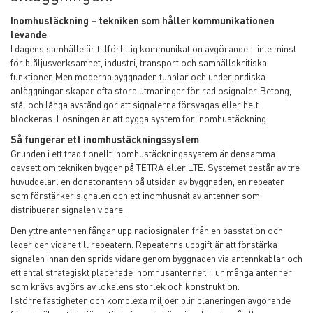
Inomhustäckning – tekniken som håller kommunikationen
levande
I dagens samhälle är tillförlitlig kommunikation avgörande – inte minst
för blåljusverksamhet, industri, transport och samhällskritiska
funktioner. Men moderna byggnader, tunnlar och underjordiska
anläggningar skapar ofta stora utmaningar för radiosignaler. Betong,
stål och långa avstånd gör att signalerna försvagas eller helt
blockeras. Lösningen är att bygga system för inomhustäckning.
Så fungerar ett inomhustäckningssystem
Grunden i ett traditionellt inomhustäckningssystem är densamma
oavsett om tekniken bygger på TETRA eller LTE. Systemet består av tre
huvuddelar: en donatorantenn på utsidan av byggnaden, en repeater
som förstärker signalen och ett inomhusnät av antenner som
distribuerar signalen vidare.
Den yttre antennen fångar upp radiosignalen från en basstation och
leder den vidare till repeatern. Repeaterns uppgift är att förstärka
signalen innan den sprids vidare genom byggnaden via antennkablar och
ett antal strategiskt placerade inomhusantenner. Hur många antenner
som krävs avgörs av lokalens storlek och konstruktion.
I större fastigheter och komplexa miljöer blir planeringen avgörande