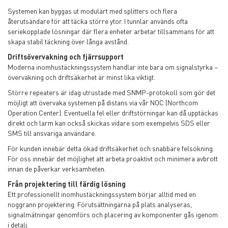
Systemen kan byggas ut modulärt med splitters och flera
återutsändare för att täcka större ytor. I tunnlar används ofta
seriekopplade lösningar där flera enheter arbetar tillsammans för att
skapa stabil täckning över långa avstånd.
Driftsövervakning och fjärrsupport
Moderna inomhustäckningssystem handlar inte bara om signalstyrka –
övervakning och driftsäkerhet är minst lika viktigt.
Större repeaters är idag utrustade med SNMP-protokoll som gör det
möjligt att övervaka systemen på distans via vår NOC (Northcom
Operation Center). Eventuella fel eller driftstörningar kan då upptäckas
direkt och larm kan också skickas vidare som exempelvis SDS eller
SMS till ansvariga användare.
För kunden innebär detta ökad driftsäkerhet och snabbare felsökning.
För oss innebär det möjlighet att arbeta proaktivt och minimera avbrott
innan de påverkar verksamheten.
Från projektering till färdig lösning
Ett professionellt inomhustäckningssystem börjar alltid med en
noggrann projektering. Förutsättningarna på plats analyseras,
signalmätningar genomförs och placering av komponenter gås igenom
i detalj.