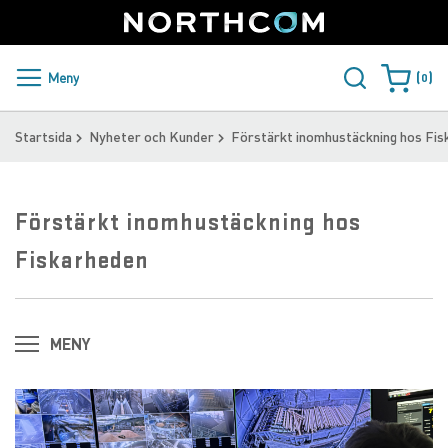
SUPPORT
LOGGA IN
Sweden
Skip
to
Content
PRODUKTER OCH LÖSNINGAR
Meny
0
Varukorge
KUNDER
Startsida
Nyheter och Kunder
Förstärkt inomhustäckning hos Fi
NYHETER
Förstärkt inomhustäckning hos
ÅTERFÖRSÄLJARE
Fiskarheden
NORTHCOM
LADDA NER
MENY