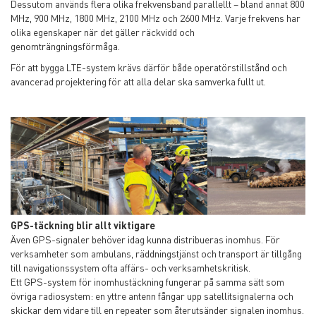
Dessutom används flera olika frekvensband parallellt – bland annat 800
MHz, 900 MHz, 1800 MHz, 2100 MHz och 2600 MHz. Varje frekvens har
olika egenskaper när det gäller räckvidd och
genomträngningsförmåga.
För att bygga LTE-system krävs därför både operatörstillstånd och
avancerad projektering för att alla delar ska samverka fullt ut.
GPS-täckning blir allt viktigare
Även GPS-signaler behöver idag kunna distribueras inomhus. För
verksamheter som ambulans, räddningstjänst och transport är tillgång
till navigationssystem ofta affärs- och verksamhetskritisk.
Ett GPS-system för inomhustäckning fungerar på samma sätt som
övriga radiosystem: en yttre antenn fångar upp satellitsignalerna och
skickar dem vidare till en repeater som återutsänder signalen inomhus.