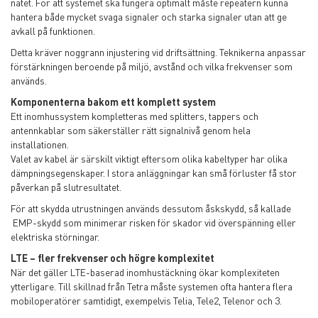
nätet. För att systemet ska fungera optimalt måste repeatern kunna
hantera både mycket svaga signaler och starka signaler utan att ge
avkall på funktionen.
Detta kräver noggrann injustering vid driftsättning. Teknikerna anpassar
förstärkningen beroende på miljö, avstånd och vilka frekvenser som
används.
Komponenterna bakom ett komplett system
Ett inomhussystem kompletteras med splitters, tappers och
antennkablar som säkerställer rätt signalnivå genom hela
installationen.
Valet av kabel är särskilt viktigt eftersom olika kabeltyper har olika
dämpningsegenskaper. I stora anläggningar kan små förluster få stor
påverkan på slutresultatet.
För att skydda utrustningen används dessutom åskskydd, så kallade
EMP-skydd som minimerar risken för skador vid överspänning eller
elektriska störningar.
LTE – fler frekvenser och högre komplexitet
När det gäller LTE-baserad inomhustäckning ökar komplexiteten
ytterligare. Till skillnad från Tetra måste systemen ofta hantera flera
mobiloperatörer samtidigt, exempelvis Telia, Tele2, Telenor och 3.