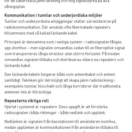
för att säkerställa jämn täckning och hög signalstyrka på alla
våningsplan.
Kommunikation i tunnlar och underjordiska miljöer
Tunnlar och underjordiska anläggningar ställer särskilda krav på
radiokommunikation. Där används ofta fibermatade repeaters
tillsammans med så kallad läckande kabel.
Principen är densamma som i vanliga system – radiosignalen fångas
upp utomhus – men signalen omvandlas sedan till en fiberoptisk signal
som transporteras långa sträckor utan större förluster. På insidan
omvandlas signalen tillbaka och distribueras vidare via repeaters och
läckande kabel.
Den läckande kabeln fungerar både som antennkabel och antenn
samtidigt. Tekniken gör det möjligt att skapa jämn radiotäckning i
exempelvis tunnlar, hisschakt och långa korridorer där traditionella
antenner inte är tillräckliga.
Repeaterns viktiga roll
Hjärtat i systemet är repeatern. Dess uppgift är att förstärka
radiosignalen i båda riktningar – både nedlänk och upplänk.
Nedlänken är signalen från basstationen till användaren inomhus,
medan upplänken är kommunikationen från användaren tillbaka till