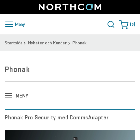
SUPPORT
LOGGA IN
Sweden
Skip
to
Content
PRODUKTER OCH LÖSNINGAR
Meny
0
Varukorge
KUNDER
Startsida
Nyheter och Kunder
Phonak
NYHETER
Phonak
ÅTERFÖRSÄLJARE
NORTHCOM
MENY
LADDA NER
Phonak Pro Security med CommsAdapter