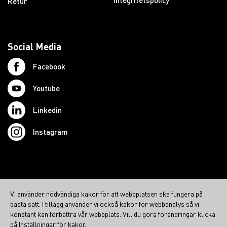
Integritetspolicy
Retur
Social Media
Facebook
Youtube
Linkedin
Instagram
© 2026 Swedish Northcom AB
Vi använder nödvändiga kakor för att webbplatsen ska fungera på
northcom.no
bästa sätt. I tillägg använder vi också kakor för webbanalys så vi
northcom.dk
konstant kan förbättra vår webbplats. Vill du göra förändringar klicka
på Inställningar för kakor.