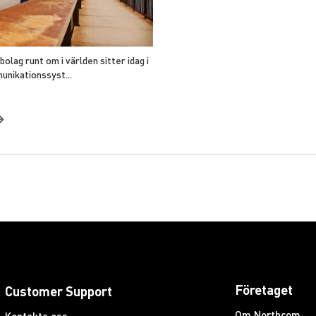
olag runt om i världen sitter idag i
nikationssyst...
Företaget
Customer Support
Om Northcom