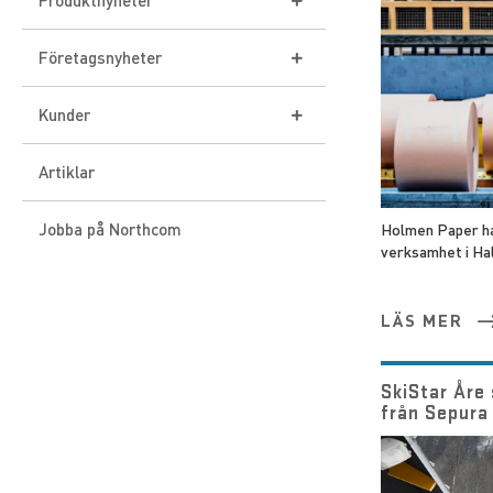
Produktnyheter
Icom
Företagsnyheter
Sepura
Event
Kunder
DAMM
Norge
Tetra-system
Artiklar
ProEquip
Danmark
IDAS-system
Jobba på Northcom
Holmen Paper har
Panasonic
VHF Group
verksamhet i Hal
Rakel
3M Peltor
Finland
ATEX
LÄS MER
Phonak
SkiStar Åre 
från Sepura