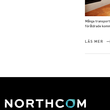
Många transportb
föråldrade kommu
LÄS MER