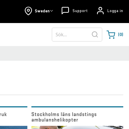
Support
Logga in
Sweden
0
Varukorgen
Sök
ruk
Stockholms läns landstings
ambulanshelikopter