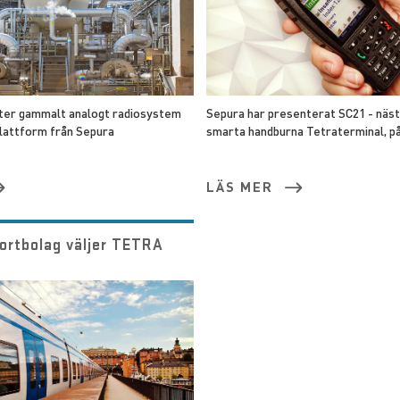
er gammalt analogt radiosystem
Sepura har presenterat SC21 - näs
plattform från Sepura
smarta handburna Tetraterminal, på.
LÄS MER
portbolag väljer TETRA