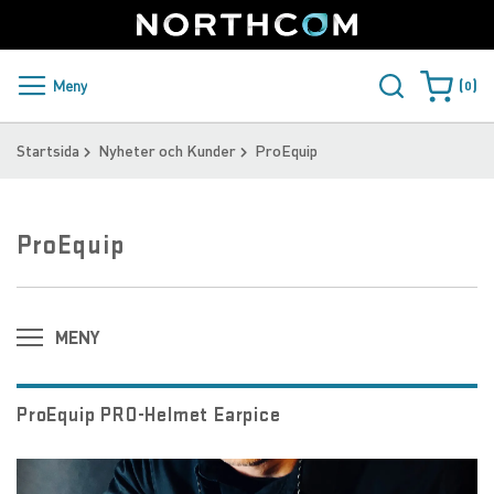
SUPPORT
LOGGA IN
Sweden
Skip
to
Content
PRODUKTER OCH LÖSNINGAR
Meny
0
Varukorge
KUNDER
Startsida
Nyheter och Kunder
ProEquip
NYHETER
ProEquip
ÅTERFÖRSÄLJARE
NORTHCOM
MENY
LADDA NER
ProEquip PRO-Helmet Earpice