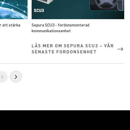
 att stärka
Sepura SCU3 - fordonsmonterad
kommunikationsenhet
LÄS MER OM SEPURA SCU3 – VÅR
SENASTE FORDONSENHET
e
Sida
Sida
Nästa
5