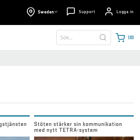
Support
Logga in
Sweden
0
Varukorgen
Sök
gstjänsten
Stöten stärker sin kommunikation
med nytt TETRA-system