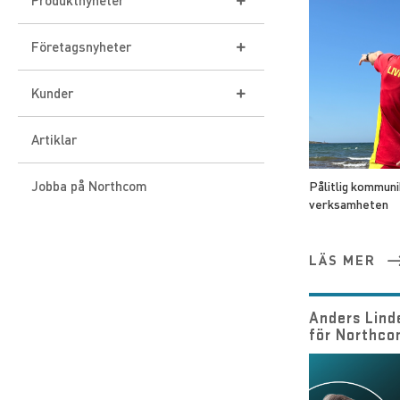
Produktnyheter
Icom
Företagsnyheter
Sepura
Event
Kunder
DAMM
Norge
Tetra-system
Artiklar
ProEquip
Danmark
IDAS-system
Jobba på Northcom
Pålitlig kommuni
Panasonic
VHF Group
verksamheten
Rakel
3M Peltor
Finland
ATEX
LÄS MER
Phonak
Anders Linde
för Northc