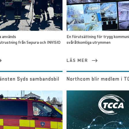
a används
En förutsättning för trygg kommuni
trustning från Sepura och INVISIO
svåråtkomliga utrymmen
LÄS MER
änsten Syds sambandsbil
Northcom blir medlem i 