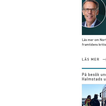
Läs mer om Nort
framtidens krit
LÄS MER
På besök un
Halmstads u