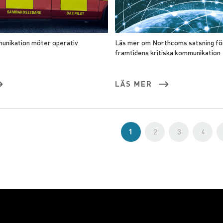
unikation möter operativ
Läs mer om Northcoms satsning för
framtidens kritiska kommunikation
LÄS MER
Sida
You're currently reading pag
Sida
Sida
Sida
1
2
3
4