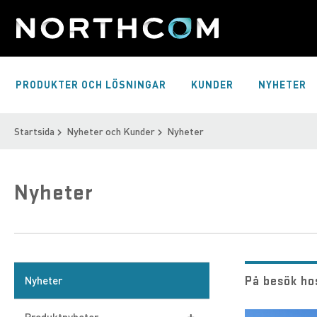
Skip
to
Content
PRODUKTER OCH LÖSNINGAR
KUNDER
NYHETER
Startsida
Nyheter och Kunder
Nyheter
Nyheter
På besök ho
Nyheter