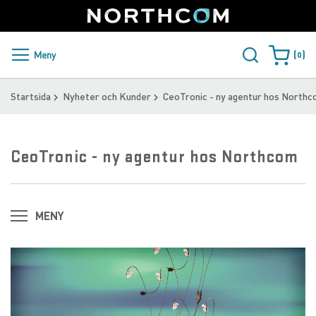
SUPPORT
LOGGA IN
Sweden
Skip
to
Content
PRODUKTER OCH LÖSNINGAR
Meny
0
Varukorge
KUNDER
Startsida
Nyheter och Kunder
CeoTronic - ny agentur hos North
NYHETER
CeoTronic - ny agentur hos Northcom
ÅTERFÖRSÄLJARE
NORTHCOM
MENY
LADDA NER