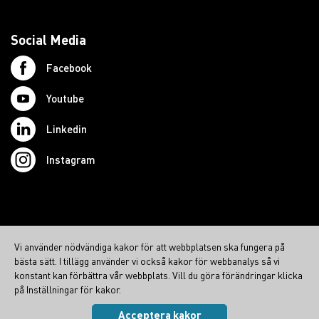
Social Media
Facebook
Youtube
Linkedin
Instagram
© 2026 Swedish Northcom AB
Vi använder nödvändiga kakor för att webbplatsen ska fungera på
northcom.no
bästa sätt. I tillägg använder vi också kakor för webbanalys så vi
konstant kan förbättra vår webbplats. Vill du göra förändringar klicka
northcom.dk
på Inställningar för kakor.
northcom.fi
Acceptera kakor