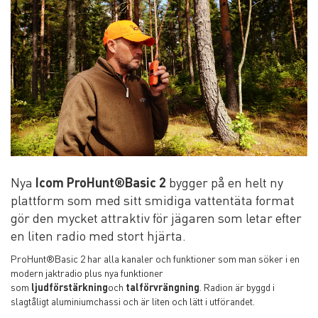
Nya
Icom ProHunt®Basic 2
bygger på en helt ny
plattform som med sitt smidiga vattentäta format
gör den mycket attraktiv för jägaren som letar efter
en liten radio med stort hjärta.
ProHunt
®
Basic 2 har alla kanaler och funktioner som man söker i en
modern jaktradio plus nya funktioner
som
ljudförstärkning
och
talförvrängning
. Radion är byggd i
slagtåligt aluminiumchassi och är liten och lätt i utförandet.