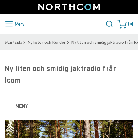
SUPPORT
LOGGA IN
Sweden
Skip
to
Content
PRODUKTER OCH LÖSNINGAR
Meny
0
Varukorge
KUNDER
Startsida
Nyheter och Kunder
Ny liten och smidig jaktradio från I
NYHETER
Ny liten och smidig jaktradio från
ÅTERFÖRSÄLJARE
Icom!
NORTHCOM
LADDA NER
MENY