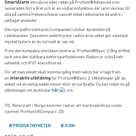
SmartAlarm
introducerades redan på ProHunt
®
Advanced som
lanserades förra året och är en nödlarmsfunktion där larm skickas till
alla på samma frekvens/kanal oavsett vilket radiomärke de andra i
jaktlaget använder.
Den nya ljudförstärkaren (compander) utökar dynamiken på
radiokanalen. Dessutom undertrycker radion brus vilket gör samtalet
mycket tystare än du normalt är van vid.
Trots den kompakta storleken levererar ProHunt
®
Basic 2 lång drifttid
tack vare den ställbara batterisparfunktionen. Radion är också helt
vattentät och IP67-klassificerad.
För att man enkelt skall komma igång med radion har vi tagit fram
en
interaktiv utbildning
för ProHunt
®
Basic 2. Utbildningen går du
enkelt via en vanlig webbrowser eller en surfplatta. Du kan redan nu gå
utbildningen om du klickar
här
.
PS. Notera att i Norge kommer radion att marknadsföras under
namnet ProHunt®Compact. DS
PRODUKTNYHETER
ICOM