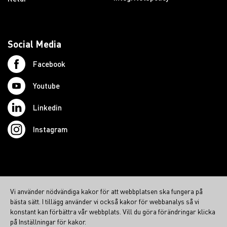
Social Media
Facebook
Youtube
Linkedin
Instagram
© 2026 Swedish Northcom AB
Vi använder nödvändiga kakor för att webbplatsen ska fungera på
northcom.no
bästa sätt. I tillägg använder vi också kakor för webbanalys så vi
konstant kan förbättra vår webbplats. Vill du göra förändringar klicka
northcom.dk
på Inställningar för kakor.