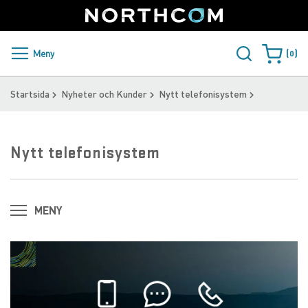
SUPPORT
LOGGA IN
Sweden
Skip
to
Content
PRODUKTER OCH LÖSNINGAR
Meny
0
Varukorge
KUNDER
Startsida
Nyheter och Kunder
Nytt telefonisystem
NYHETER
Nytt telefonisystem
ÅTERFÖRSÄLJARE
NORTHCOM
MENY
LADDA NER