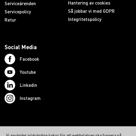
Hantering av cookies
Serviceärenden
Så jobbar vi med GDPR
Servicepolicy
Integritetspolicy
Retur
Social Media
Facebook
Youtube
Linkedin
Instagram
© 2026 Swedish Northcom AB
Vi använder nödvändiga kakor för att webbplatsen ska fungera på