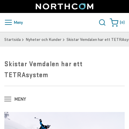
SUPPORT
LOGGA IN
Sweden
Skip
to
Content
PRODUKTER OCH LÖSNINGAR
Meny
0
Varukorge
KUNDER
Startsida
Nyheter och Kunder
Skistar Vemdalen har ett TETRAs
NYHETER
Skistar Vemdalen har ett
ÅTERFÖRSÄLJARE
TETRAsystem
NORTHCOM
LADDA NER
MENY