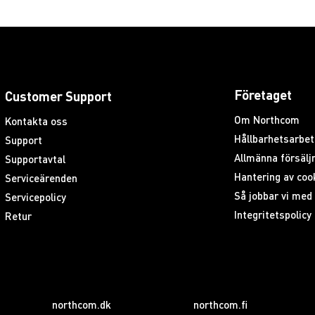
Företaget
Customer Support
Om Northcom
Kontakta oss
Hållbarhetsarbet
Support
Allmänna försäljn
Supportavtal
Hantering av coo
Serviceärenden
Så jobbar vi me
Servicepolicy
Integritetspolicy
Retur
northcom.dk
northcom.fi