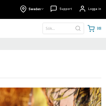
Support
Logga in
Sweden
0
Varukorgen
Sök