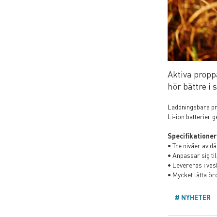
Aktiva propp
hör bättre i 
Laddningsbara pro
Li-ion batterier ge
Specifikationer
• Tre nivåer av 
• Anpassar sig ti
• Levereras i vä
• Mycket lätta ö
NYHETER