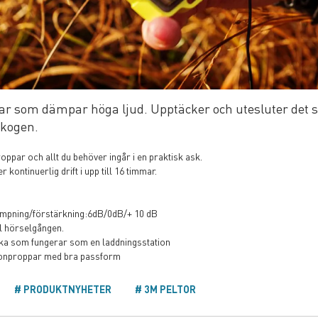
ar som dämpar höga ljud. Upptäcker och utesluter det sk
skogen.
ppar och allt du behöver ingår i en praktisk ask.
r kontinuerlig drift i upp till 16 timmar.
dämpning/förstärkning:6dB/0dB/+ 10 dB
ll hörselgången.
ska som fungerar som en laddningsstation
ronproppar med bra passform
PRODUKTNYHETER
3M PELTOR