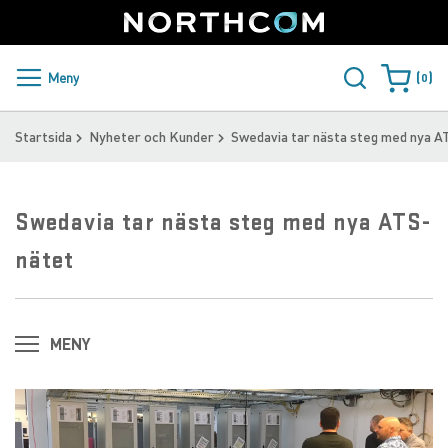
SUPPORT
LOGGA IN
Sweden
Skip
to
Content
PRODUKTER OCH LÖSNINGAR
Meny
0
Varukorge
KUNDER
Startsida
Nyheter och Kunder
Swedavia tar nästa steg med nya A
NYHETER
Swedavia tar nästa steg med nya ATS-
ÅTERFÖRSÄLJARE
nätet
NORTHCOM
LADDA NER
MENY