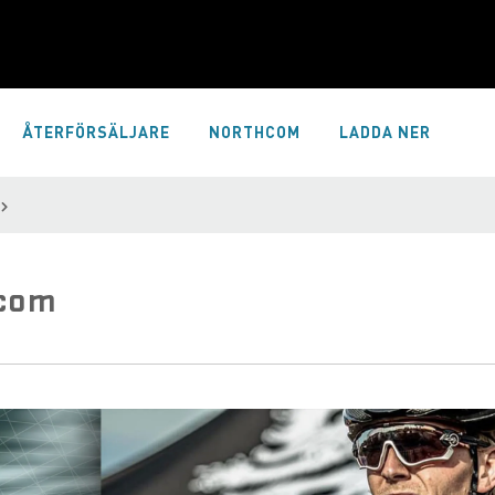
ÅTERFÖRSÄLJARE
NORTHCOM
LADDA NER
hcom