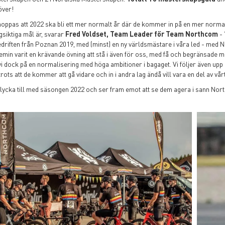
över!
ppas att 2022 ska bli ett mer normalt år där de kommer in på en mer normal 
siktiga mål är, svarar
Fred Voldset, Team Leader för Team Northcom
- 
edriften från Poznan 2019, med (minst) en ny världsmästare i våra led - med
min varit en krävande övning att stå i även för oss, med få och begränsade möj
i dock på en normalisering med höga ambitioner i bagaget. Vi följer även upp
ts att de kommer att gå vidare och in i andra lag ändå vill vara en del av vårt
 lycka till med säsongen 2022 och ser fram emot att se dem agera i sann N