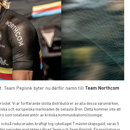
tt. Team Peplink byter nu därför namn till
Team Northcom
röstet. Vi är fortfarande stolta distributörer av alla dessa varumärken,
rdiska och europeiska marknaden de senaste åren. Detta kommer inte att
varo som totalleverantör av kritiska kommunikationslösningar.
21 också reducerades kraftigt tog cykellaget 7 mästerskapsguld, varav 5
er perioden med Hytera Road Team och Team Peplink. En prestation vi