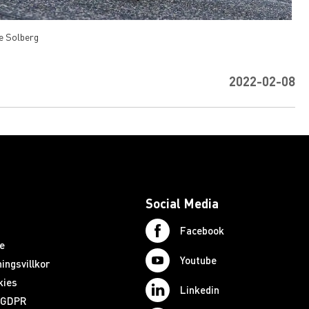
e Solberg
2022-02-08
Social Media
Facebook
e
Youtube
ingsvillkor
kies
Linkedin
d GDPR