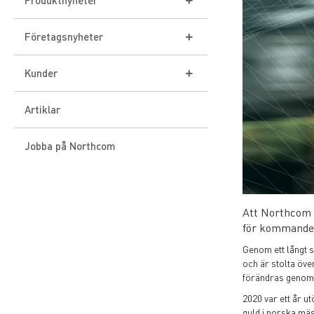
Produktnyheter
Icom
Företagsnyheter
Sepura
Event
Kunder
DAMM
Norge
Tetra-system
Artiklar
ProEquip
Danmark
IDAS-system
Jobba på Northcom
Panasonic
VHF Group
Rakel
3M Peltor
Finland
ATEX
Phonak
Att Northcom ä
för kommande
Genom ett långt 
och är stolta öve
förändras genom a
2020 var ett år u
guld i norska mä