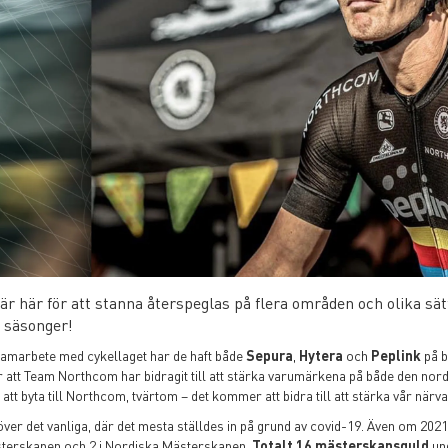
r här för att stanna återspeglas på flera områden och olika sä
 säsonger!
samarbete med cykellaget har de haft både
Sepura
,
Hytera
och
Peplink
på b
r att Team Northcom har bidragit till att stärka varumärkena på både den no
tt byta till Northcom, tvärtom – det kommer att bidra till att stärka vår när
töver det vanliga, där det mesta ställdes in på grund av covid-19. Även om 20
sterskapen och 2 i Nordiska Mästerskapen.
Totalt 16 mästerskapsguld
und