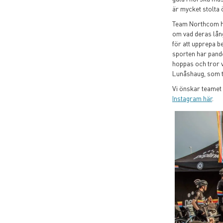
är mycket stolta 
Team Northcom ho
om vad deras lång
för att upprepa b
sporten har pande
hoppas och tror v
Lunåshaug, som tro
Vi önskar teamet
Instagram här
.