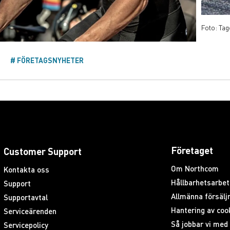
Foto: Tag
FÖRETAGSNYHETER
Företaget
Customer Support
Om Northcom
Kontakta oss
Hållbarhetsarbet
Support
Allmänna försäljn
Supportavtal
Hantering av coo
Serviceärenden
Så jobbar vi me
Servicepolicy