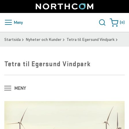
SUPPORT
LOGGA IN
Sweden
Skip
to
Content
PRODUKTER OCH LÖSNINGAR
Meny
0
Varukorge
KUNDER
Startsida
Nyheter och Kunder
Tetra til Egersund Vindpark
NYHETER
Tetra til Egersund Vindpark
ÅTERFÖRSÄLJARE
NORTHCOM
MENY
LADDA NER