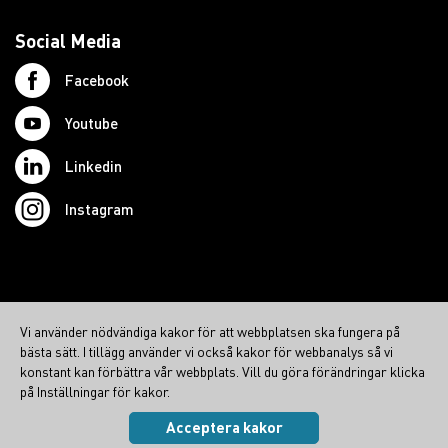
Social Media
Facebook
Youtube
Linkedin
Instagram
© 2026 Swedish Northcom AB
Vi använder nödvändiga kakor för att webbplatsen ska fungera på
northcom.no
bästa sätt. I tillägg använder vi också kakor för webbanalys så vi
konstant kan förbättra vår webbplats. Vill du göra förändringar klicka
northcom.dk
på Inställningar för kakor.
northcom.fi
Acceptera kakor
Integritetspolicy
|
Cookies