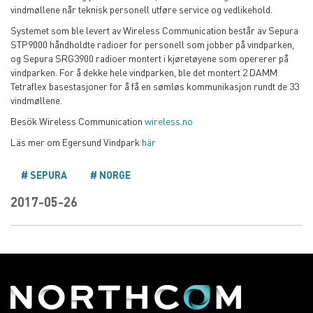
vindmøllene når teknisk personell utføre service og vedlikehold.
Systemet som ble levert av Wireless Communication består av Sepura
STP9000 håndholdte radioer for personell som jobber på vindparken,
og Sepura SRG3900 radioer montert i kjøretøyene som opererer på
vindparken. For å dekke hele vindparken, ble det montert 2 DAMM
Tetraflex basestasjoner for å få en sømløs kommunikasjon rundt de 33
vindmøllene.
Besök Wireless Communication
wireless.no
Läs mer om Egersund Vindpark
här
SEPURA
NORGE
2017-05-26