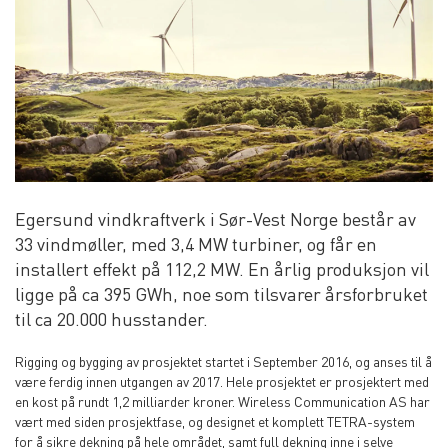
Egersund vindkraftverk i Sør-Vest Norge består av
33 vindmøller, med 3,4 MW turbiner, og får en
installert effekt på 112,2 MW. En årlig produksjon vil
ligge på ca 395 GWh, noe som tilsvarer årsforbruket
til ca 20.000 husstander.
Rigging og bygging av prosjektet startet i September 2016, og anses til å
være ferdig innen utgangen av 2017. Hele prosjektet er prosjektert med
en kost på rundt 1,2 milliarder kroner. Wireless Communication AS har
vært med siden prosjektfase, og designet et komplett TETRA-system
for å sikre dekning på hele området, samt full dekning inne i selve